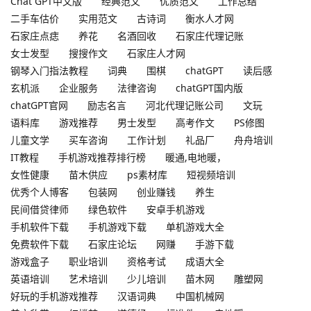
Chat GPT中文版
经典范文
优质范文
工作总结
二手车估价
实用范文
古诗词
衡水人才网
石家庄点痣
养花
名酒回收
石家庄代理记账
女士发型
搜搜作文
石家庄人才网
钢琴入门指法教程
词典
围棋
chatGPT
读后感
玄机派
企业服务
法律咨询
chatGPT国内版
chatGPT官网
励志名言
河北代理记账公司
文玩
语料库
游戏推荐
男士发型
高考作文
PS修图
儿童文学
买车咨询
工作计划
礼品厂
舟舟培训
IT教程
手机游戏推荐排行榜
暖通,电地暖，
女性健康
苗木供应
ps素材库
短视频培训
优秀个人博客
包装网
创业赚钱
养生
民间借贷律师
绿色软件
安卓手机游戏
手机软件下载
手机游戏下载
单机游戏大全
免费软件下载
石家庄论坛
网赚
手游下载
游戏盒子
职业培训
资格考试
成语大全
英语培训
艺术培训
少儿培训
苗木网
雕塑网
好玩的手机游戏推荐
汉语词典
中国机械网