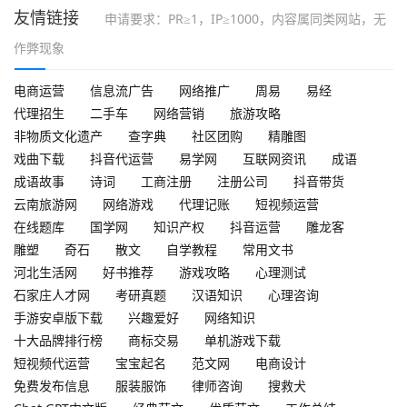
友情链接
申请要求：PR≥1，IP≥1000，内容属同类网站，无
作弊现象
电商运营
信息流广告
网络推广
周易
易经
代理招生
二手车
网络营销
旅游攻略
非物质文化遗产
查字典
社区团购
精雕图
戏曲下载
抖音代运营
易学网
互联网资讯
成语
成语故事
诗词
工商注册
注册公司
抖音带货
云南旅游网
网络游戏
代理记账
短视频运营
在线题库
国学网
知识产权
抖音运营
雕龙客
雕塑
奇石
散文
自学教程
常用文书
河北生活网
好书推荐
游戏攻略
心理测试
石家庄人才网
考研真题
汉语知识
心理咨询
手游安卓版下载
兴趣爱好
网络知识
十大品牌排行榜
商标交易
单机游戏下载
短视频代运营
宝宝起名
范文网
电商设计
免费发布信息
服装服饰
律师咨询
搜救犬