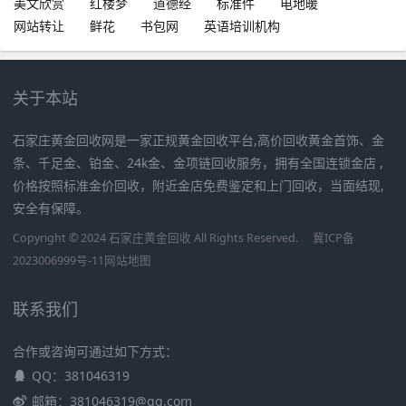
美文欣赏
红楼梦
道德经
标准件
电地暖
网站转让
鲜花
书包网
英语培训机构
关于本站
石家庄黄金回收网是一家正规黄金回收平台,高价回收黄金首饰、金
条、千足金、铂金、24k金、金项链回收服务，拥有全国连锁金店 ,
价格按照标准金价回收，附近金店免费鉴定和上门回收，当面结现,
安全有保障。
Copyright © 2024 石家庄黄金回收 All Rights Reserved.
冀ICP备
2023006999号-11
网站地图
联系我们
合作或咨询可通过如下方式：
QQ：381046319
邮箱：381046319@qq.com