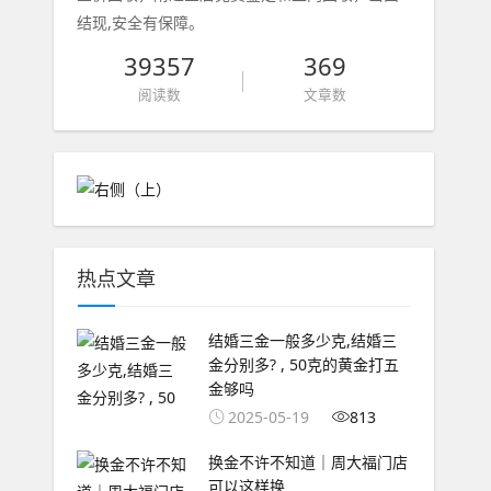
结现,安全有保障。
39357
369
阅读数
文章数
热点文章
结婚三金一般多少克,结婚三
金分别多? , 50克的黄金打五
金够吗
2025-05-19
813
换金不许不知道｜周大福门店
可以这样换