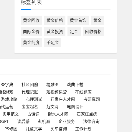
标签列表
黄金回收
黄金价格
黄金首饰
黄金
国际金价
黄金投资
足金
回收价格
黄金纯度
千足金
查字典
社区团购
精雕图
戏曲下载
网络游戏
代理记账
短视频运营
在线题库
游戏攻略
心理测试
石家庄人才网
考研真题
频代运营
宝宝起名
范文网
电商设计
实用范文
古诗词
衡水人才网
石家庄点痣
tGPT
读后感
玄机派
企业服务
法律咨询
PS修图
儿童文学
买车咨询
工作计划