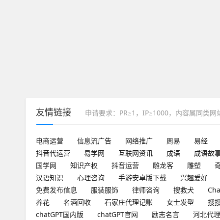
友情链接
申请要求：PR≥1，IP≥1000，内容属同类
电商运营
信息流广告
网络推广
周易
易经
抖音代运营
易学网
互联网资讯
成语
成语故
国学网
知识产权
抖音运营
雕龙客
雕塑
汉语知识
心理咨询
手游安卓版下载
兴趣爱好
免费发布信息
服装服饰
律师咨询
搜救犬
Ch
养花
名酒回收
石家庄代理记账
女士发型
搜
chatGPT国内版
chatGPT官网
励志名言
河北代