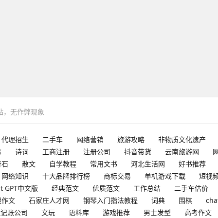
网站，无作弊现象
代理招生
二手车
网络营销
旅游攻略
非物质文化遗产
事
诗词
工商注册
注册公司
抖音带货
云南旅游网
奇石
散文
自学教程
常用文书
河北生活网
好书推荐
网络知识
十大品牌排行榜
商标交易
单机游戏下载
短视
at GPT中文版
经典范文
优质范文
工作总结
二手车估价
搜作文
石家庄人才网
钢琴入门指法教程
词典
围棋
cha
理记账公司
文玩
语料库
游戏推荐
男士发型
高考作文