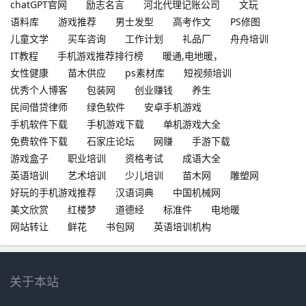
chatGPT官网
励志名言
河北代理记账公司
文玩
语料库
游戏推荐
男士发型
高考作文
PS修图
儿童文学
买车咨询
工作计划
礼品厂
舟舟培训
IT教程
手机游戏推荐排行榜
暖通,电地暖，
女性健康
苗木供应
ps素材库
短视频培训
优秀个人博客
包装网
创业赚钱
养生
民间借贷律师
绿色软件
安卓手机游戏
手机软件下载
手机游戏下载
单机游戏大全
免费软件下载
石家庄论坛
网赚
手游下载
游戏盒子
职业培训
资格考试
成语大全
英语培训
艺术培训
少儿培训
苗木网
雕塑网
好玩的手机游戏推荐
汉语词典
中国机械网
美文欣赏
红楼梦
道德经
标准件
电地暖
网站转让
鲜花
书包网
英语培训机构
关于本站