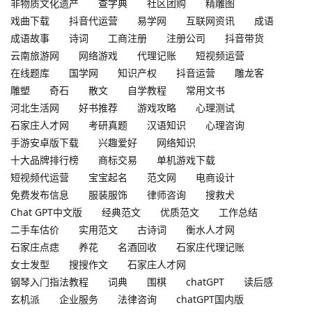
非物质文化遗产
查字典
社区团购
精雕图
戏曲下载
抖音代运营
易学网
互联网资讯
成语
成语故事
诗词
工商注册
注册公司
抖音带货
云南旅游网
网络游戏
代理记账
短视频运营
在线题库
国学网
知识产权
抖音运营
雕龙客
雕塑
奇石
散文
自学教程
常用文书
河北生活网
好书推荐
游戏攻略
心理测试
石家庄人才网
考研真题
汉语知识
心理咨询
手游安卓版下载
兴趣爱好
网络知识
十大品牌排行榜
商标交易
单机游戏下载
短视频代运营
宝宝起名
范文网
电商设计
免费发布信息
服装服饰
律师咨询
搜救犬
Chat GPT中文版
经典范文
优质范文
工作总结
二手车估价
实用范文
古诗词
衡水人才网
石家庄点痣
养花
名酒回收
石家庄代理记账
女士发型
搜搜作文
石家庄人才网
钢琴入门指法教程
词典
围棋
chatGPT
读后感
玄机派
企业服务
法律咨询
chatGPT国内版