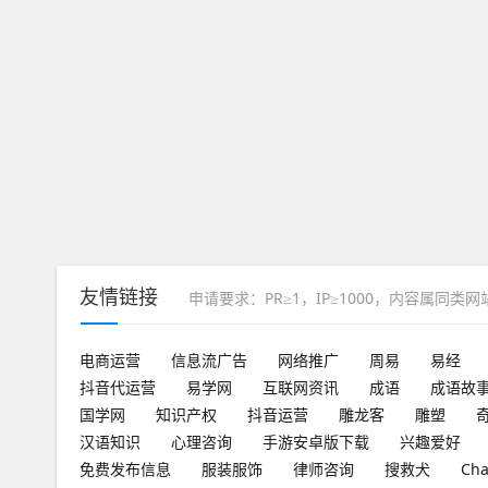
友情链接
申请要求：PR≥1，IP≥1000，内容属同类
电商运营
信息流广告
网络推广
周易
易经
抖音代运营
易学网
互联网资讯
成语
成语故
国学网
知识产权
抖音运营
雕龙客
雕塑
汉语知识
心理咨询
手游安卓版下载
兴趣爱好
免费发布信息
服装服饰
律师咨询
搜救犬
Ch