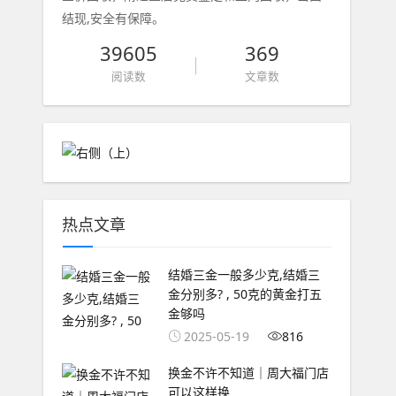
结现,安全有保障。
39605
369
阅读数
文章数
热点文章
结婚三金一般多少克,结婚三
金分别多? , 50克的黄金打五
金够吗
2025-05-19
816
换金不许不知道｜周大福门店
可以这样换