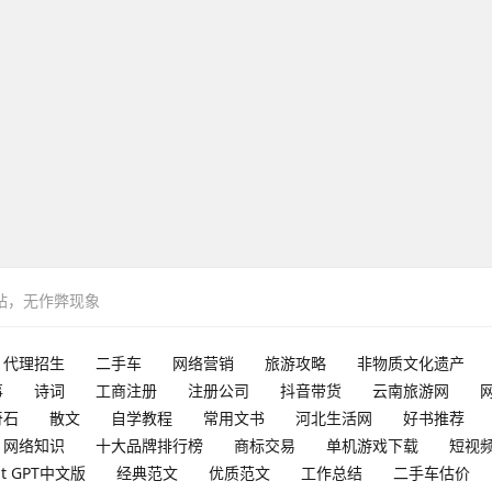
网站，无作弊现象
代理招生
二手车
网络营销
旅游攻略
非物质文化遗产
事
诗词
工商注册
注册公司
抖音带货
云南旅游网
奇石
散文
自学教程
常用文书
河北生活网
好书推荐
网络知识
十大品牌排行榜
商标交易
单机游戏下载
短视
at GPT中文版
经典范文
优质范文
工作总结
二手车估价