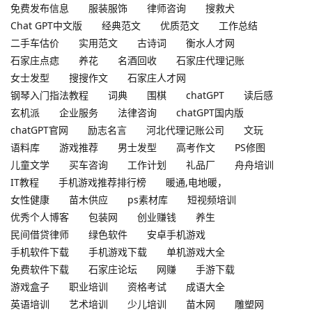
免费发布信息
服装服饰
律师咨询
搜救犬
Chat GPT中文版
经典范文
优质范文
工作总结
二手车估价
实用范文
古诗词
衡水人才网
石家庄点痣
养花
名酒回收
石家庄代理记账
女士发型
搜搜作文
石家庄人才网
钢琴入门指法教程
词典
围棋
chatGPT
读后感
玄机派
企业服务
法律咨询
chatGPT国内版
chatGPT官网
励志名言
河北代理记账公司
文玩
语料库
游戏推荐
男士发型
高考作文
PS修图
儿童文学
买车咨询
工作计划
礼品厂
舟舟培训
IT教程
手机游戏推荐排行榜
暖通,电地暖，
女性健康
苗木供应
ps素材库
短视频培训
优秀个人博客
包装网
创业赚钱
养生
民间借贷律师
绿色软件
安卓手机游戏
手机软件下载
手机游戏下载
单机游戏大全
免费软件下载
石家庄论坛
网赚
手游下载
游戏盒子
职业培训
资格考试
成语大全
英语培训
艺术培训
少儿培训
苗木网
雕塑网