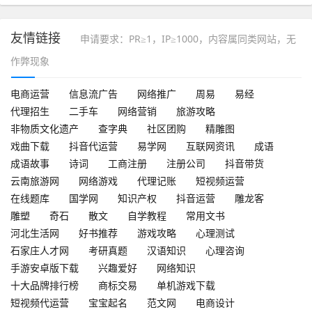
友情链接
申请要求：PR≥1，IP≥1000，内容属同类网站，无
作弊现象
电商运营
信息流广告
网络推广
周易
易经
代理招生
二手车
网络营销
旅游攻略
非物质文化遗产
查字典
社区团购
精雕图
戏曲下载
抖音代运营
易学网
互联网资讯
成语
成语故事
诗词
工商注册
注册公司
抖音带货
云南旅游网
网络游戏
代理记账
短视频运营
在线题库
国学网
知识产权
抖音运营
雕龙客
雕塑
奇石
散文
自学教程
常用文书
河北生活网
好书推荐
游戏攻略
心理测试
石家庄人才网
考研真题
汉语知识
心理咨询
手游安卓版下载
兴趣爱好
网络知识
十大品牌排行榜
商标交易
单机游戏下载
短视频代运营
宝宝起名
范文网
电商设计