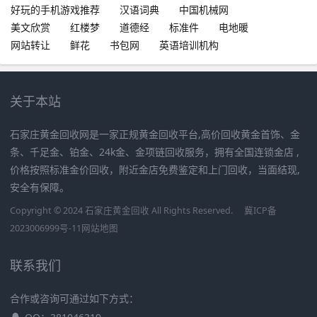
好玩的手机游戏推荐
汉语词典
中国机械网
美文欣赏
红楼梦
道德经
标准件
电地暖
网站转让
鲜花
书包网
英语培训机构
关于本站
石家庄黄金回收网是一家正规黄金回收平台,高价回收黄金首饰、金
条、千足金、铂金、24k金、金项链回收服务，拥有全国连锁金店 ,
价格按照标准金价回收，附近金店免费鉴定和上门回收，当面结现,
安全有保障。
Copyright © 2024 石家庄黄金回收 All Rights Reserved.
冀ICP备
2023006999号-11
网站地图
联系我们
合作或咨询可通过如下方式：