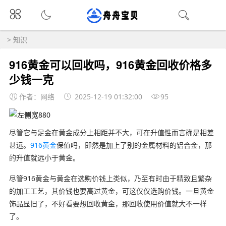
>
知识
916黄金可以回收吗，916黄金回收价格多
少钱一克
作者：网络
2025-12-19 01:32:00
95
尽管它与足金在黄金成分上相距并不大，可在升值性而言确是相差
甚远。
916黄金
保值吗，即然是加上了别的金属材料的铝合金，那
的升值就远小于黄金。
尽管916黄金与黄金在选购价钱上类似，乃至有时由于精致且繁杂
的加工工艺，其价钱也要高过黄金，可这仅仅选购价钱。一旦黄金
饰品显旧了，不好看要想回收黄金，那回收使用价值就大不一样
了。