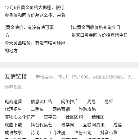
12月6日黄金价格大揭秘，银行
金条价和回收价差这么多，来看
看
张家口黄金回收价格查询今日
今天黄金啥价，有没有啥可琢磨
的地方
友情链接
申请要求：PR≥1，IP≥1000，内容属同类网站，无
作弊现象
电商运营
信息流广告
网络推广
周易
易经
代理招生
二手车
网络营销
旅游攻略
非物质文化遗产
查字典
社区团购
精雕图
戏曲下载
抖音代运营
易学网
互联网资讯
成语
成语故事
诗词
工商注册
注册公司
抖音带货