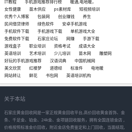
IT教程
手机游戏推荐排行榜
暖通,电地暖，
女性健康
苗木供应
ps素材库
短视频培训
优秀个人博客
包装网
创业赚钱
养生
民间借贷律师
绿色软件
安卓手机游戏
手机软件下载
手机游戏下载
单机游戏大全
免费软件下载
石家庄论坛
网赚
手游下载
游戏盒子
职业培训
资格考试
成语大全
英语培训
艺术培训
少儿培训
苗木网
雕塑网
好玩的手机游戏推荐
汉语词典
中国机械网
美文欣赏
红楼梦
道德经
标准件
电地暖
网站转让
鲜花
书包网
英语培训机构
关于本站
石家庄黄金回收网是一家正规黄金回收平台,高价回收黄金首饰、金
条、千足金、铂金、24k金、金项链回收服务，拥有全国连锁金店 ,
价格按照标准金价回收，附近金店免费鉴定和上门回收，当面结现,