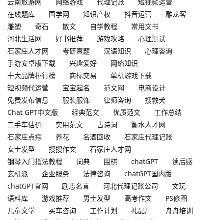
云南旅游网
网络游戏
代理记账
短视频运营
在线题库
国学网
知识产权
抖音运营
雕龙客
雕塑
奇石
散文
自学教程
常用文书
河北生活网
好书推荐
游戏攻略
心理测试
石家庄人才网
考研真题
汉语知识
心理咨询
手游安卓版下载
兴趣爱好
网络知识
十大品牌排行榜
商标交易
单机游戏下载
短视频代运营
宝宝起名
范文网
电商设计
免费发布信息
服装服饰
律师咨询
搜救犬
Chat GPT中文版
经典范文
优质范文
工作总结
二手车估价
实用范文
古诗词
衡水人才网
石家庄点痣
养花
名酒回收
石家庄代理记账
女士发型
搜搜作文
石家庄人才网
钢琴入门指法教程
词典
围棋
chatGPT
读后感
玄机派
企业服务
法律咨询
chatGPT国内版
chatGPT官网
励志名言
河北代理记账公司
文玩
语料库
游戏推荐
男士发型
高考作文
PS修图
儿童文学
买车咨询
工作计划
礼品厂
舟舟培训