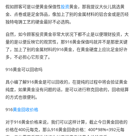
假如顾客可是以便黄金保值性
投资
黄金，那我提议大伙儿挑选黄
金、点卷或是足金饰品，像加上了别的金属材料的铝合金或是历经
独特电铸工艺的硬金最好不必选购。
自然，如今顾客投资黄金非常大状况下都不止是以便理财投资，大
量的是以便反映它的观赏性，那916黄金保值吗就并不是那麽关键
了，加上了别的金属材料的916黄金，在黄金硬度上应比足金好许
多，不必担心它形变了。
916黄金可以回收吗
具小编了解916黄金是可以回收的，在提纯的过程中将会验证黄金
纯度，如果黄金没有问题的话，是可以进行称克回收的，回收结算
的方式也很便利。
916
黄金回收
价格
对于916黄金价格来说，我们可以这样计算，截止今日黄金回收的
价格在400元每克，那么916黄金回收价格：400*98%=392元每