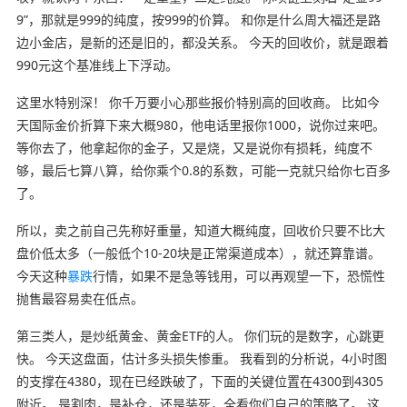
9”，那就是999的纯度，按999的价算。 和你是什么周大福还是路
边小金店，是新的还是旧的，都没关系。 今天的回收价，就是跟着
990元这个基准线上下浮动。
这里水特别深！ 你千万要小心那些报价特别高的回收商。 比如今
天国际金价折算下来大概980，他电话里报你1000，说你过来吧。
等你去了，他拿起你的金子，又是烧，又是说你有损耗，纯度不
够，最后七算八算，给你乘个0.8的系数，可能一克就只给你七百多
了。
所以，卖之前自己先称好重量，知道大概纯度，回收价只要不比大
盘价低太多（一般低个10-20块是正常渠道成本），就还算靠谱。
今天这种
暴跌
行情，如果不是急等钱用，可以再观望一下，恐慌性
抛售最容易卖在低点。
第三类人，是炒纸黄金、黄金ETF的人。 你们玩的是数字，心跳更
快。 今天这盘面，估计多头损失惨重。 我看到的分析说，4小时图
的支撑在4380，现在已经跌破了，下面的关键位置在4300到4305
附近。 是割肉，是补仓，还是装死，全看你们自己的策略了。 这