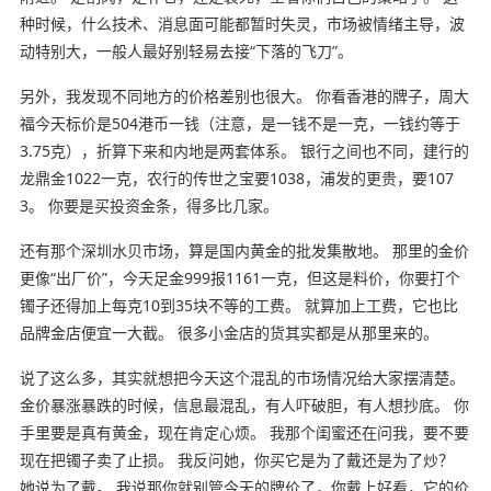
种时候，什么技术、消息面可能都暂时失灵，市场被情绪主导，波
动特别大，一般人最好别轻易去接“下落的飞刀”。
另外，我发现不同地方的价格差别也很大。 你看香港的牌子，周大
福今天标价是504港币一钱（注意，是一钱不是一克，一钱约等于
3.75克），折算下来和内地是两套体系。 银行之间也不同，建行的
龙鼎金1022一克，农行的传世之宝要1038，浦发的更贵，要107
3。 你要是买投资金条，得多比几家。
还有那个深圳水贝市场，算是国内黄金的批发集散地。 那里的金价
更像“出厂价”，今天足金999报1161一克，但这是料价，你要打个
镯子还得加上每克10到35块不等的工费。 就算加上工费，它也比
品牌金店便宜一大截。 很多小金店的货其实都是从那里来的。
说了这么多，其实就想把今天这个混乱的市场情况给大家摆清楚。
金价暴涨暴跌的时候，信息最混乱，有人吓破胆，有人想抄底。 你
手里要是真有黄金，现在肯定心烦。 我那个闺蜜还在问我，要不要
现在把镯子卖了止损。 我反问她，你买它是为了戴还是为了炒？
她说为了戴。 我说那你就别管今天的牌价了，你戴上好看，它的价