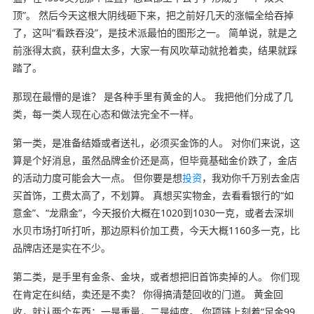
顶”。 然后今天这根大阴线砸下来，把之前好几天的涨幅全给吞掉
了，这叫“看跌吞没”，是技术派最怕的图形之一。 简单说，就是之
前涨得太疯，获利盘太多，大家一有风吹草动就抢着卖，结果就踩
踏了。
那现在最懵的是谁？ 是各种手里有黄金的人。 我把他们分成了几
类，每一类人现在心态和做法完全不一样。
第一类，是准备结婚或者送礼，必须买金饰的人。 对你们来说，这
算是个好消息，虽然品牌金价还是高，但毕竟基础金价跌了，金店
的活动力度可能会大一点。 但你要是想
投资
，我劝你千万别去金店
买首饰，工费太高了，不划算。 真想买实物金，去看看银行的“如
意金”、“龙鼎金”，今天报价大概在1020到1030一克，或者去深圳
水贝市场打听打听，那边原料价加工费，今天大概1160多一克，比
品牌店还是实在不少。
第二类，是手里有金条、金块，或者想把旧首饰卖掉的人。 你们现
在肯定在纠结，卖还是不卖？ 你得搞清楚回收的门道。 黄金回
收，就认两个东西：一是重量，二是纯度。 你项链上刻着“足金99