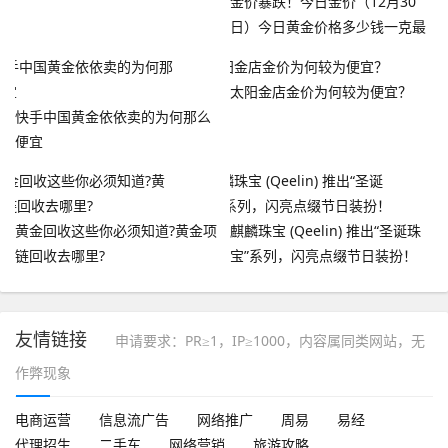
金价暴跌！今日金价（12月30
日）今日黄金价格多少钱一克最
新查询
太阳金店金价为何较为便宜？
快手中国黄金依依卖的为何那么
便宜
黄金回收这些你必须知道?黄金项
麒麟珠宝 (Qeelin) 推出“圣诞珠
链回收去哪里?
宝”系列，闪亮点缀节日装扮！
友情链接
申请要求：PR≥1，IP≥1000，内容属同类网站，无
作弊现象
电商运营
信息流广告
网络推广
周易
易经
代理招生
二手车
网络营销
旅游攻略