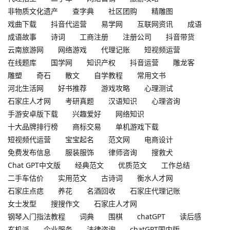
非物质文化遗产
查字典
社区团购
精雕图
戏曲下载
抖音代运营
易学网
互联网资讯
成语
成语故事
诗词
工商注册
注册公司
抖音带货
云南旅游网
网络游戏
代理记账
短视频运营
在线题库
国学网
知识产权
抖音运营
雕龙客
雕塑
奇石
散文
自学教程
常用文书
河北生活网
好书推荐
游戏攻略
心理测试
石家庄人才网
考研真题
汉语知识
心理咨询
手游安卓版下载
兴趣爱好
网络知识
十大品牌排行榜
商标交易
单机游戏下载
短视频代运营
宝宝起名
范文网
电商设计
免费发布信息
服装服饰
律师咨询
搜救犬
Chat GPT中文版
经典范文
优质范文
工作总结
二手车估价
实用范文
古诗词
衡水人才网
石家庄点痣
养花
名酒回收
石家庄代理记账
女士发型
搜搜作文
石家庄人才网
钢琴入门指法教程
词典
围棋
chatGPT
读后感
玄机派
企业服务
法律咨询
chatGPT国内版