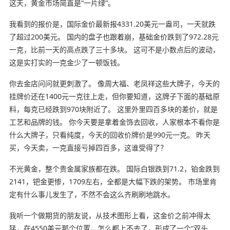
这天，黄金市场简直是“一片绿”。
我看到的报价是，国际金价最新报4331.20美元一盎司，一天就跌
了超过200美元。 国内的盘子也跟着崩，基础金价跌到了972.28元
一克，比前一天的高点跌了三十多块。 这可不是小数点后的波动，
这是实打实的一克金少了一顿饭钱。
你去金店问问就更刺激了。 像周大福、老凤祥这些大牌子，今天的
挂牌价还在1400元一克往上走，但你要知道，这牌子下面的基础原
料，每克已经跌到970块附近了。 这里外里四百多块的差价，就是
工艺和品牌的钱。 你今天要是拿着金饰去回收，人家根本不看你是
什么大牌子，只看纯度，今天的回收价牌价是990元一克。 昨天
买，今天卖，一克直接亏掉四百多，这谁受得了？
不光黄金，整个贵金属家族都在跌。 国际白银跌到71.2，铂金跌到
2141，钯金更惨，1709左右，全都是大幅下跌的架势。 市场里肯
定有什么事儿发生了，不然不会这么齐刷刷地跳水。
我听一个做期货的朋友说，从技术图形上看，这金价之前冲得太
猛，在4550美元那个位置，怎么都上不去了，形成了一个“双头