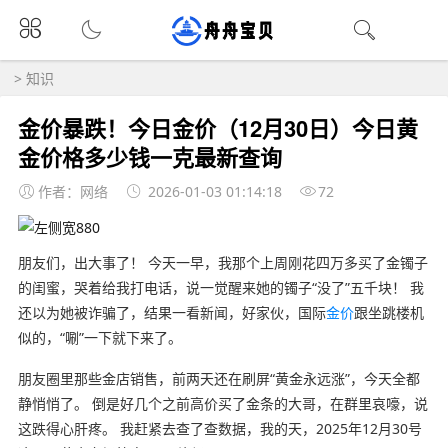
>
知识
金价暴跌！今日金价（12月30日）今日黄
金价格多少钱一克最新查询
作者：网络
2026-01-03 01:14:18
72
朋友们，出大事了！ 今天一早，我那个上周刚花四万多买了金镯子
的闺蜜，哭着给我打电话，说一觉醒来她的镯子“没了”五千块！ 我
还以为她被诈骗了，结果一看新闻，好家伙，国际
金价
跟坐跳楼机
似的，“唰”一下就下来了。
朋友圈里那些金店销售，前两天还在刷屏“黄金永远涨”，今天全都
静悄悄了。 倒是好几个之前高价买了金条的大哥，在群里哀嚎，说
这跌得心肝疼。 我赶紧去查了查数据，我的天，2025年12月30号