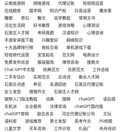
云南旅游网
网络游戏
代理记账
短视频运营
在线题库
国学网
知识产权
抖音运营
雕龙客
雕塑
奇石
散文
自学教程
常用文书
河北生活网
好书推荐
游戏攻略
心理测试
石家庄人才网
考研真题
汉语知识
心理咨询
手游安卓版下载
兴趣爱好
网络知识
十大品牌排行榜
商标交易
单机游戏下载
短视频代运营
宝宝起名
范文网
电商设计
免费发布信息
服装服饰
律师咨询
搜救犬
Chat GPT中文版
经典范文
优质范文
工作总结
二手车估价
实用范文
古诗词
衡水人才网
石家庄点痣
养花
名酒回收
石家庄代理记账
女士发型
搜搜作文
石家庄人才网
钢琴入门指法教程
词典
围棋
chatGPT
读后感
玄机派
企业服务
法律咨询
chatGPT国内版
chatGPT官网
励志名言
河北代理记账公司
文玩
语料库
游戏推荐
男士发型
高考作文
PS修图
儿童文学
买车咨询
工作计划
礼品厂
舟舟培训