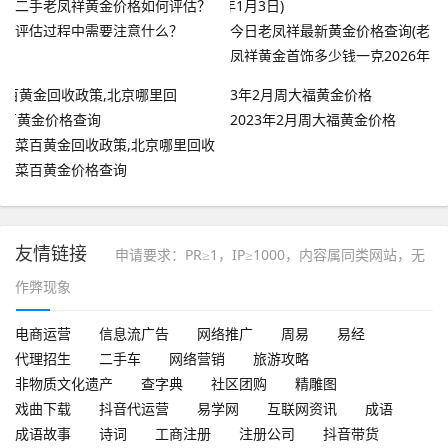
二手老凤祥黄金价格如何评估？
评估过程中需要注意什么？
今日老凤祥最新黄金价格查询(老
凤祥黄金首饰多少钱一克2026年
1月3日)
2023年2月周大福黄金价格
菜百黄金回收政策,北京哪里回收
菜百黄金价格查询
友情链接
申请要求：PR≥1，IP≥1000，内容属同类网站，无
作弊现象
电商运营
信息流广告
网络推广
周易
易经
代理招生
二手车
网络营销
旅游攻略
非物质文化遗产
查字典
社区团购
精雕图
戏曲下载
抖音代运营
易学网
互联网资讯
成语
成语故事
诗词
工商注册
注册公司
抖音带货