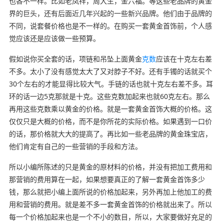
也各不一样。比如老凤祥，周大生，金六福。等这些老品牌的黄金
界的巨头，还有后面近几年兴起的一些新兴品牌。他们由于品牌的
不同，说套餐价格也是不一样的。在购买一套黄金首饰前，个人感
觉应该还是应该做一些预算。
假如说你买全套的话，项链和吊坠上面黄金
克数
应该在十克左右差
不多。太小了没有感觉太大了又对脖子不好。还有手镯的话就买个
30个左右的才能显得比较大气。手链的话也就十克左右差不多。耳
环的话一边5克那就是十克。这些克数加起来也就60克左右。那么
再用这些克数乘以黄金的价格。就是一套黄金首饰大概的价格。这
仅仅只是大概的价格，而不是你所花的实际价格。如果遇到一口价
的话，那价格就大大的提高了。再比如一些老品牌的黄金珠宝店，
他们肯定有自己的一些营销的手段和方法。
所以小编所陈述的只是黄金的原材料的价格，并没有把加工费用和
那营销的费用算在一起，如果想要真正的了解一套黄金首饰多少
钱，那么就把小编上面所说的价格加起来，另外再加上他加工的费
用和营销的费用。就是差不多一套黄金首饰的价格就出来了。所以
每一个价格加起来也是一个不小的数目，所以，大家要做好充足的