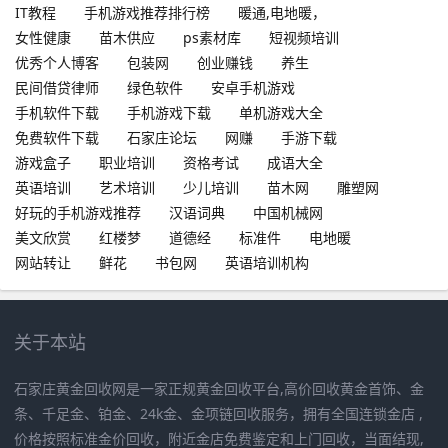
IT教程
手机游戏推荐排行榜
暖通,电地暖，
女性健康
苗木供应
ps素材库
短视频培训
优秀个人博客
包装网
创业赚钱
养生
民间借贷律师
绿色软件
安卓手机游戏
手机软件下载
手机游戏下载
单机游戏大全
免费软件下载
石家庄论坛
网赚
手游下载
游戏盒子
职业培训
资格考试
成语大全
英语培训
艺术培训
少儿培训
苗木网
雕塑网
好玩的手机游戏推荐
汉语词典
中国机械网
美文欣赏
红楼梦
道德经
标准件
电地暖
网站转让
鲜花
书包网
英语培训机构
关于本站
石家庄黄金回收网是一家正规黄金回收平台,高价回收黄金首饰、金
条、千足金、铂金、24k金、金项链回收服务，拥有全国连锁金店 ,
价格按照标准金价回收，附近金店免费鉴定和上门回收，当面结现,