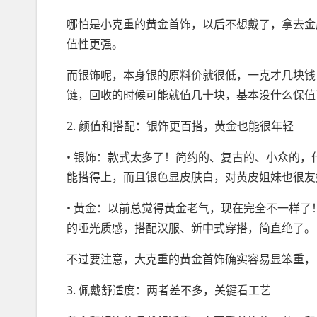
哪怕是小克重的黄金首饰，以后不想戴了，拿去金
值性更强。
而银饰呢，本身银的原料价就很低，一克才几块钱
链，回收的时候可能就值几十块，基本没什么保值
2. 颜值和搭配：银饰更百搭，黄金也能很年轻
• 银饰：款式太多了！简约的、复古的、小众的
能搭得上，而且银色显皮肤白，对黄皮姐妹也很友
• 黄金：以前总觉得黄金老气，现在完全不一样
的哑光质感，搭配汉服、新中式穿搭，简直绝了。
不过要注意，大克重的黄金首饰确实容易显笨重，
3. 佩戴舒适度：两者差不多，关键看工艺