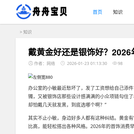
首页
知识
>
知识
戴黄金好还是银饰好？202
作者：网络
2026-01-23 01:13:30
98
办公室的小敏最近愁坏了，发了工资想给自己添件
镯，又被银饰店那些设计感满满的小众项链勾住了
却怕戴几天就发黑，到底选哪个啊？”
其实不止小敏，身边好多人都有这种纠结。黄金有
比高，能轻松搭出各种风格。2026年的首饰消费早