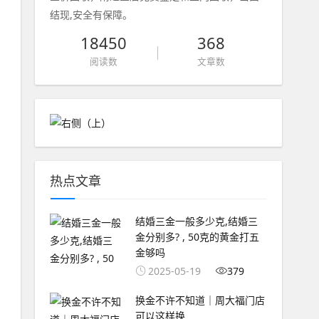
结现,安全有保障。
18450
368
阅读数
文章数
热点文章
结婚三金一般多少克,结婚三
金分别多? , 50克的黄金打五
金够吗
2025-05-19
379
换金不许不知道｜周大福门店
可以这样换