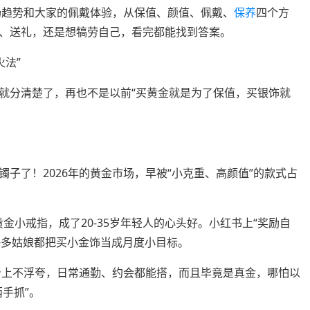
场趋势和大家的佩戴体验，从保值、颜值、佩戴、
保养
四个方
、送礼，还是想犒劳自己，看完都能找到答案。
火法”
就分清楚了，再也不是以前“买黄金就是为了保值，买银饰就
子了！2026年的黄金市场，早被“小克重、高颜值”的款式占
金小戒指，成了20-35岁年轻人的心头好。小红书上“奖励自
，好多姑娘都把买小金饰当成月度小目标。
戴在身上不浮夸，日常通勤、约会都能搭，而且毕竟是真金，哪怕以
手抓”。