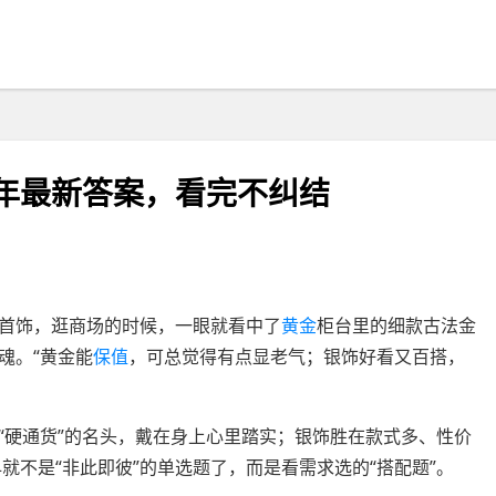
6年最新答案，看完不纠结
首饰，逛商场的时候，一眼就看中了
黄金
柜台里的细款古法金
魂。“黄金能
保值
，可总觉得有点显老气；银饰好看又百搭，
“硬通货”的名头，戴在身上心里踏实；银饰胜在款式多、性价
就不是“非此即彼”的单选题了，而是看需求选的“搭配题”。