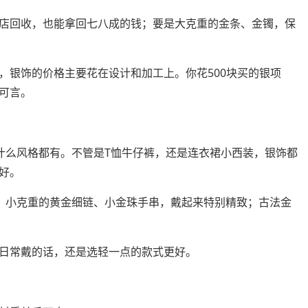
店回收，也能拿回七八成的钱；要是大克重的金条、金镯，保
，银饰的价格主要花在设计和加工上。你花500块买的银项
可言。
，什么风格都有。不管是T恤牛仔裤，还是连衣裙小西装，银饰都
好。
了！小克重的黄金细链、小金珠手串，戴起来特别精致；古法金
日常戴的话，还是选轻一点的款式更好。