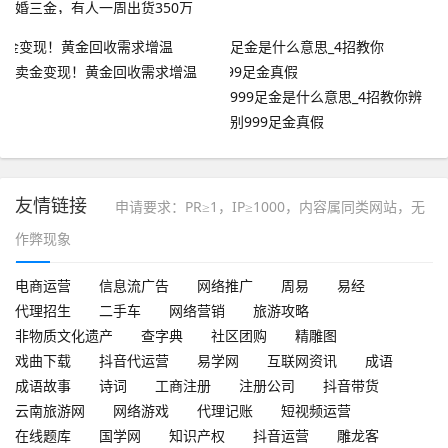
婚三金，有人一周出货350万
卖金变现！黄金回收需求增温
999足金是什么意思_4招教你辨
别999足金真假
友情链接
申请要求：PR≥1，IP≥1000，内容属同类网站，无
作弊现象
电商运营
信息流广告
网络推广
周易
易经
代理招生
二手车
网络营销
旅游攻略
非物质文化遗产
查字典
社区团购
精雕图
戏曲下载
抖音代运营
易学网
互联网资讯
成语
成语故事
诗词
工商注册
注册公司
抖音带货
云南旅游网
网络游戏
代理记账
短视频运营
在线题库
国学网
知识产权
抖音运营
雕龙客