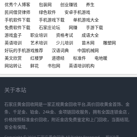
优秀个人博客
包装网
创业赚钱
养生
民间借贷律师
绿色软件
安卓手机游戏
手机软件下载
手机游戏下载
单机游戏大全
免费软件下载
石家庄论坛
网赚
手游下载
游戏盒子
职业培训
资格考试
成语大全
英语培训
艺术培训
少儿培训
苗木网
雕塑网
好玩的手机游戏推荐
汉语词典
中国机械网
美文欣赏
红楼梦
道德经
标准件
电地暖
网站转让
鲜花
书包网
英语培训机构
关于本站
石家庄黄金回收网是一家正规黄金回收平台,高价回收黄金首饰、金
条、千足金、铂金、24k金、金项链回收服务，拥有全国连锁金店 ,
价格按照标准金价回收，附近金店免费鉴定和上门回收，当面结现,
安全有保障。