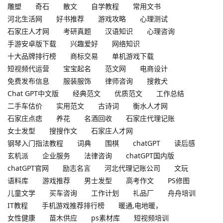
雕塑
奇石
散文
自学教程
常用文书
河北生活网
好书推荐
游戏攻略
心理测试
石家庄人才网
考研真题
汉语知识
心理咨询
手游安卓版下载
兴趣爱好
网络知识
十大品牌排行榜
商标交易
单机游戏下载
短视频代运营
宝宝起名
范文网
电商设计
免费发布信息
服装服饰
律师咨询
搜救犬
Chat GPT中文版
经典范文
优质范文
工作总结
二手车估价
实用范文
古诗词
衡水人才网
石家庄点痣
养花
名酒回收
石家庄代理记账
女士发型
搜搜作文
石家庄人才网
钢琴入门指法教程
词典
围棋
chatGPT
读后感
玄机派
企业服务
法律咨询
chatGPT国内版
chatGPT官网
励志名言
河北代理记账公司
文玩
语料库
游戏推荐
男士发型
高考作文
PS修图
儿童文学
买车咨询
工作计划
礼品厂
舟舟培训
IT教程
手机游戏推荐排行榜
暖通,电地暖，
女性健康
苗木供应
ps素材库
短视频培训